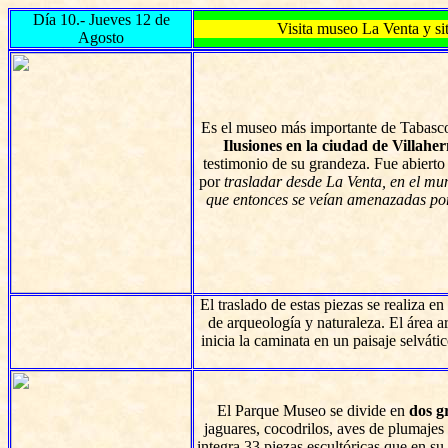
Día 10.- Jueves 12 de
Visita museo La Venta y si
Agosto
Es el museo más importante de Tabasco
Ilusiones en la ciudad de Villahe
testimonio de su grandeza. Fue abierto 
por
trasladar desde La Venta, en el mun
que entonces se veían amenazadas por 
El traslado de estas piezas se realiza 
de arqueología y naturaleza. El área a
inicia la caminata en un paisaje selvát
El Parque Museo se divide en
dos g
jaguares, cocodrilos, aves de plumajes
integra 33 piezas escultóricas que en s