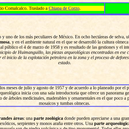
tio Comalcalco. Traslado a
Chiapa de Corzo
.
 y uno de los más peculiares de México. En ocho hectáreas de selva, 
rmosa
, y en el ambiente natural en el que se desarrolló la cultura olmeca
al público el 4 de marzo de 1958 y es resultado de las gestiones y el in
icipio de Huimanguillo, las piezas arqueológicas encontradas en ese ce
el inicio de la explotación petrolera en la zona y el proceso de defore
estado.
en los meses de julio y agosto de 1957 y de acuerdo a lo planeado por el
rqueológica inicia con una sala introductoria que ofrece un panorama g
ico de árboles medicinales, maderables y ornamentales en el que poco a p
mosaicos y tumbas olmecas.
randes áreas
: una
parte zoológica
donde pueden apreciarse a una gran
 exóticos, serpientes y monos araña entre otros. Una
parte arqueológic
u mayoría son de piedra volcánica y de tipo monumental. Todas ellas pro