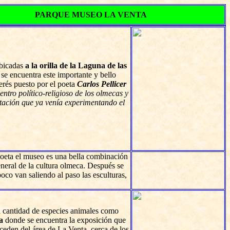
PARQUE MUSEO LA VENTA
ubicadas
a la orilla de la Laguna de las
 se encuentra este importante y bello
terés puesto por el poeta
Carlos Pellicer
ntro político-religioso de los olmecas y
stación que ya venía experimentando el
 poeta el museo es una bella combinación
eneral de la cultura olmeca. Después se
oco van saliendo al paso las esculturas,
 cantidad de especies animales como
a
donde se encuentra la exposición que
ceden del área de La Venta, cerca de los